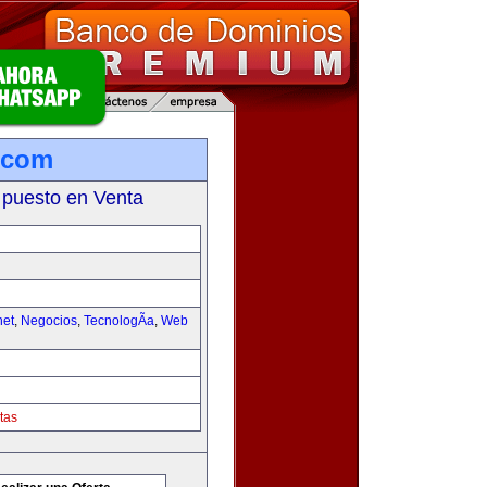
.com
 puesto en Venta
net
,
Negocios
,
TecnologÃ­a
,
Web
tas