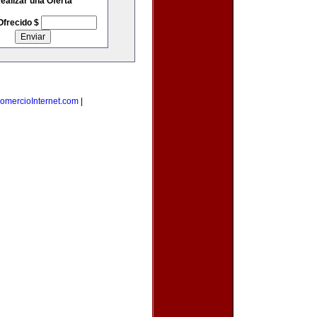
ealizar una Oferta
Ofrecido $
omercioInternet.com
|