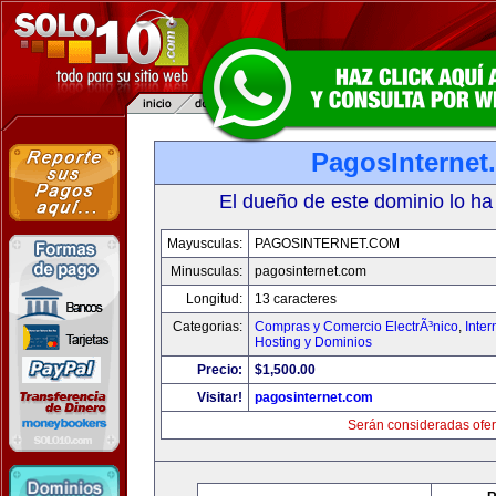
PagosInternet
El dueño de este dominio lo ha
Mayusculas:
PAGOSINTERNET.COM
Minusculas:
pagosinternet.com
Longitud:
13 caracteres
Categorias:
Compras y Comercio ElectrÃ³nico
,
Inter
Hosting y Dominios
Precio:
$1,500.00
Visitar!
pagosinternet.com
Serán consideradas ofer