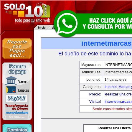
internetmarca
El dueño de este dominio lo ha
Mayusculas:
INTERNETMAR
Minusculas:
internetmarcas.
Longitud:
14 caracteres
Categorias:
Internet
,
Marcas 
Precio:
Realizar una ofe
Visitar!
internetmarcas
Serán consideradas ofer
Realizar una Oferta