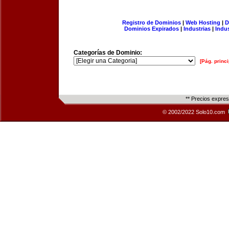
Registro de Dominios
|
Web Hosting
|
D
Dominios Expirados
|
Industrias
|
Indu
Categorías de Dominio:
[Pág. princi
** Precios expre
© 2002/2022 Solo10.com