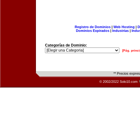
Registro de Dominios
|
Web Hosting
|
D
Dominios Expirados
|
Industrias
|
Indu
Categorías de Dominio:
[Pág. princi
** Precios expre
© 2002/2022 Solo10.com