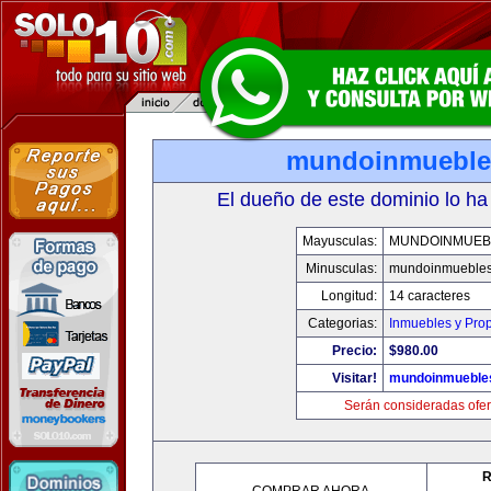
mundoinmueble
El dueño de este dominio lo ha
Mayusculas:
MUNDOINMUEB
Minusculas:
mundoinmueble
Longitud:
14 caracteres
Categorias:
Inmuebles y Pro
Precio:
$980.00
Visitar!
mundoinmueble
Serán consideradas ofer
R