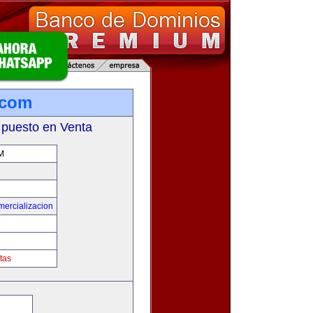
.com
 puesto en Venta
M
mercializacion
tas