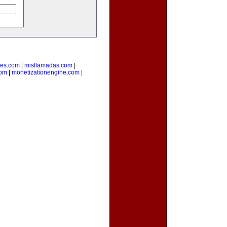
des.com
|
misllamadas.com
|
com
|
monetizationengine.com
|