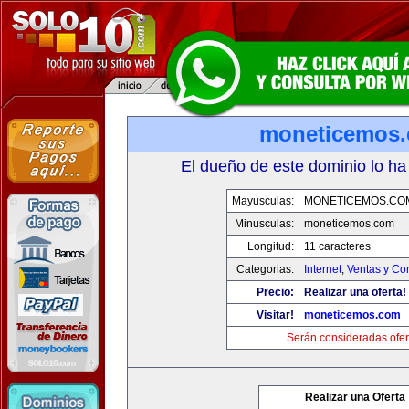
moneticemos
El dueño de este dominio lo ha
Mayusculas:
MONETICEMOS.CO
Minusculas:
moneticemos.com
Longitud:
11 caracteres
Categorias:
Internet
,
Ventas y Co
Precio:
Realizar una oferta!
Visitar!
moneticemos.com
Serán consideradas ofer
Realizar una Oferta