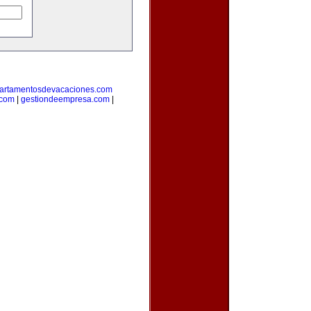
artamentosdevacaciones.com
.com
|
gestiondeempresa.com
|