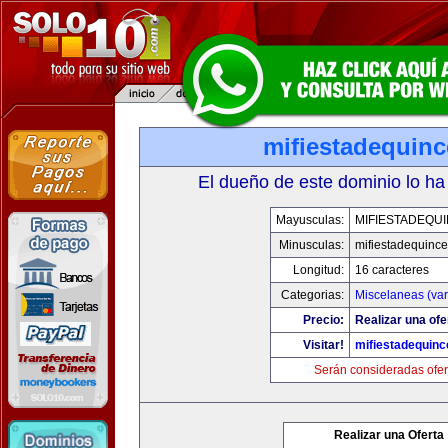
mifiestadequin
El dueño de este dominio lo ha
Mayusculas:
MIFIESTADEQU
Minusculas:
mifiestadequinc
Longitud:
16 caracteres
Categorias:
Miscelaneas (var
Precio:
Realizar una ofe
Visitar!
mifiestadequin
Serán consideradas ofer
Realizar una Oferta