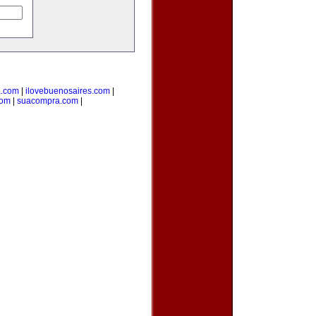
a.com
|
ilovebuenosaires.com
|
com
|
suacompra.com
|