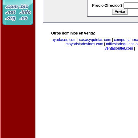
Precio Ofrecido $
Otros dominios en venta:
ayudaseo.com
|
casasyquintas.com
|
comprasahor
mayoristadevinos.com
|
mifiestadequince.
ventasoutlet.com
|