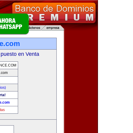
ce.com
 puesto en Venta
INCE.COM
e.com
ios)
rta!
ce.com
tas