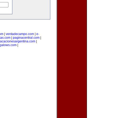
com
|
ventadecampo.com
|
e-
itas.com
|
paginacentral.com
|
vacacionesargentina.com
|
ngalows.com
|