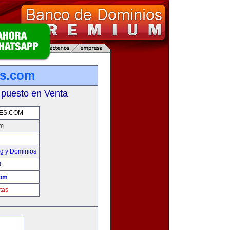
es.com
 puesto en Venta
TES.COM
om
g y Dominios
!
com
tas