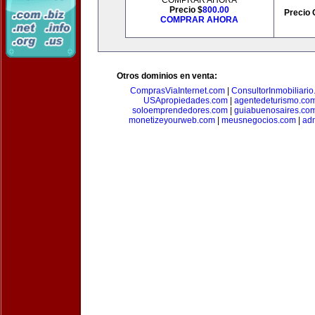
COMPRAR AHORA
Precio $
800.00
Precio 
COMPRAR AHORA
Otros dominios en venta:
ComprasViaInternet.com
|
ConsultorInmobiliari
USApropiedades.com
|
agentedeturismo.co
soloemprendedores.com
|
guiabuenosaires.co
monetizeyourweb.com
|
meusnegocios.com
|
adm