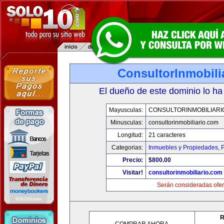
ConsultorInmobili
El dueño de este dominio lo ha
Mayusculas:
CONSULTORINMOBILIARI
Minusculas:
consultorinmobiliario.com
Longitud:
21 caracteres
Categorias:
Inmuebles y Propiedades
,
P
Precio:
$800.00
Visitar!
consultorinmobiliario.com
Serán consideradas ofer
R