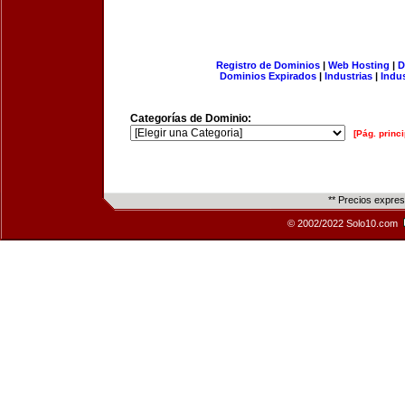
Registro de Dominios
|
Web Hosting
|
D
Dominios Expirados
|
Industrias
|
Indu
Categorías de Dominio:
[Pág. princi
** Precios expre
© 2002/2022 Solo10.com