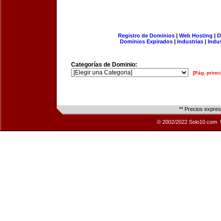
Registro de Dominios
|
Web Hosting
|
D
Dominios Expirados
|
Industrias
|
Indu
Categorías de Dominio:
[Pág. princi
** Precios expre
© 2002/2022 Solo10.com