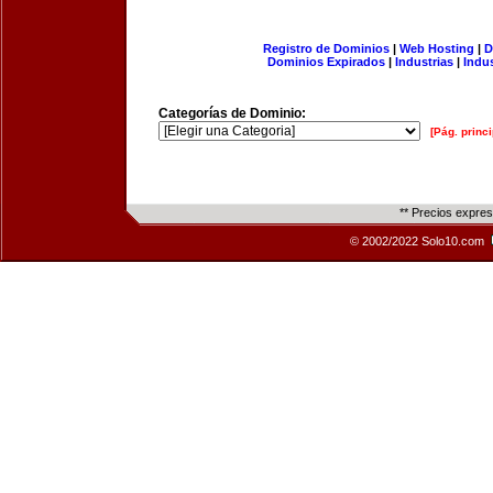
Registro de Dominios
|
Web Hosting
|
D
Dominios Expirados
|
Industrias
|
Indu
Categorías de Dominio:
[Pág. princi
** Precios expre
© 2002/2022 Solo10.com