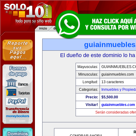
guiainmueble
El dueño de este dominio lo ha
Mayusculas:
GUIAINMUEBLES.
Minusculas:
guiainmuebles.com
Longitud:
13 caracteres
Categorias:
Inmuebles y Propie
Precio:
$5,500.00
Visitar!
guiainmuebles.com
Serán consideradas ofer
R