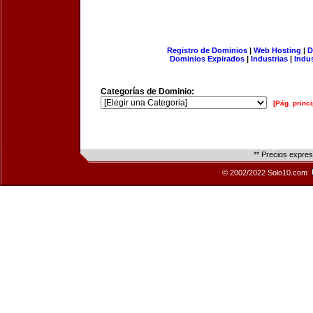
Registro de Dominios
|
Web Hosting
|
D
Dominios Expirados
|
Industrias
|
Indu
Categorías de Dominio:
[Pág. princi
** Precios expre
© 2002/2022 Solo10.com