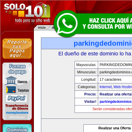
parkingdedomin
El dueño de este dominio lo ha
Mayusculas:
PARKINGDEDOMIN
Minusculas:
parkingdedominios
Longitud:
17 caracteres
Categorias:
Internet
,
Web Hostin
Precio:
Realizar una oferta
Visitar!
parkingdedominio
Serán consideradas ofer
Realizar una Oferta