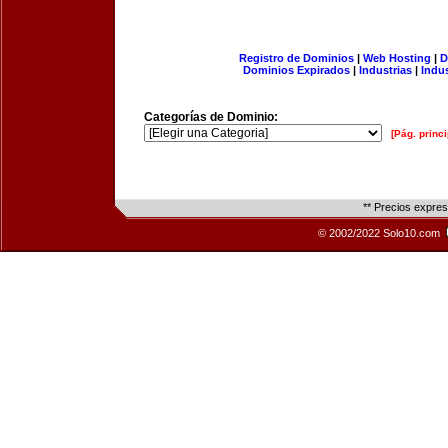
Registro de Dominios
|
Web Hosting
|
D
Dominios Expirados
|
Industrias
|
Indu
Categorías de Dominio:
[Pág. princi
** Precios expre
© 2002/2022 Solo10.com